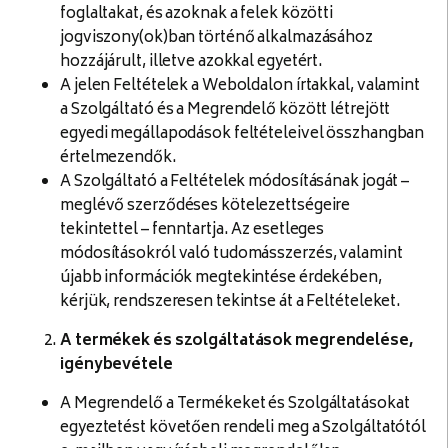
foglaltakat, és azoknak a felek közötti
jogviszony(ok)ban történő alkalmazásához
hozzájárult, illetve azokkal egyetért.
A jelen Feltételek a Weboldalon írtakkal, valamint
a Szolgáltató és a Megrendelő között létrejött
egyedi megállapodások feltételeivel összhangban
értelmezendők.
A Szolgáltató a Feltételek módosításának jogát –
meglévő szerződéses kötelezettségeire
tekintettel – fenntartja. Az esetleges
módosításokról való tudomásszerzés, valamint
újabb információk megtekintése érdekében,
kérjük, rendszeresen tekintse át a Feltételeket.
A termékek és szolgáltatások megrendelése,
igénybevétele
A Megrendelő a Termékeket és Szolgáltatásokat
egyeztetést követően rendeli meg a Szolgáltatótól