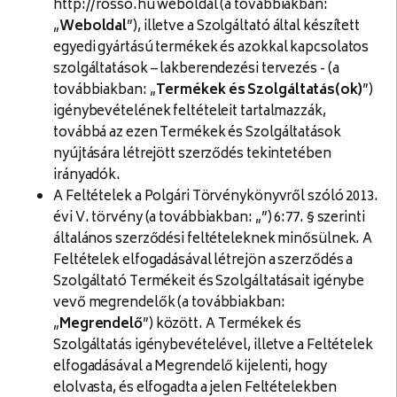
http://rosso.hu weboldal (a továbbiakban:
„
Weboldal
”), illetve a Szolgáltató által készített
egyedi gyártású termékek és azokkal kapcsolatos
szolgáltatások – lakberendezési tervezés - (a
továbbiakban: „
Termékek és Szolgáltatás(ok)
”)
igénybevételének feltételeit tartalmazzák,
továbbá az ezen Termékek és Szolgáltatások
nyújtására létrejött szerződés tekintetében
irányadók.
A Feltételek a Polgári Törvénykönyvről szóló 2013.
évi V. törvény (a továbbiakban: „”) 6:77. § szerinti
általános szerződési feltételeknek minősülnek. A
Feltételek elfogadásával létrejön a szerződés a
Szolgáltató Termékeit és Szolgáltatásait igénybe
vevő megrendelők (a továbbiakban:
„
Megrendelő
”) között. A Termékek és
Szolgáltatás igénybevételével, illetve a Feltételek
elfogadásával a Megrendelő kijelenti, hogy
elolvasta, és elfogadta a jelen Feltételekben