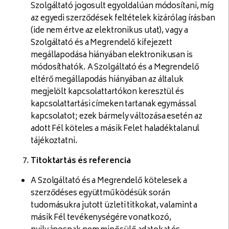
Szolgáltató jogosult egyoldalúan módosítani, míg
az egyedi szerződések feltételek kizárólag írásban
(ide nem értve az elektronikus utat), vagy a
Szolgáltató és a Megrendelő kifejezett
megállapodása hiányában elektronikusan is
módosíthatók. A Szolgáltató és a Megrendelő
eltérő megállapodás hiányában az általuk
megjelölt kapcsolattartókon keresztül és
kapcsolattartási címeken tartanak egymással
kapcsolatot; ezek bármely változása esetén az
adott Fél köteles a másik Felet haladéktalanul
tájékoztatni.
Titoktartás és referencia
A Szolgáltató és a Megrendelő kötelesek a
szerződéses együttműködésük során
tudomásukra jutott üzleti titkokat, valamint a
másik Fél tevékenységére vonatkozó,