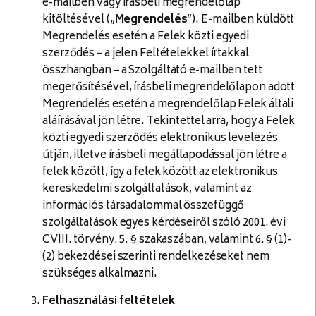
e-mailben vagy írásbeli megrendelőlap
kitöltésével („
Megrendelés
”). E-mailben küldött
Megrendelés esetén a Felek közti egyedi
szerződés – a jelen Feltételekkel írtakkal
összhangban – a Szolgáltató e-mailben tett
megerősítésével, írásbeli megrendelőlapon adott
Megrendelés esetén a megrendelőlap Felek általi
aláírásával jön létre. Tekintettel arra, hogy a Felek
közti egyedi szerződés elektronikus levelezés
útján, illetve írásbeli megállapodással jön létre a
felek között, így a felek között az elektronikus
kereskedelmi szolgáltatások, valamint az
információs társadalommal összefüggő
szolgáltatások egyes kérdéseiről szóló 2001. évi
CVIII. törvény. 5. § szakaszában, valamint 6. § (1)-
(2) bekezdései szerinti rendelkezéseket nem
szükséges alkalmazni.
Felhasználási feltételek