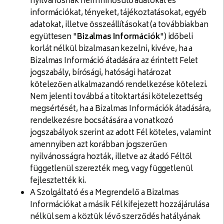
nyilvánosnak nem minősülő adatokat és
információkat, tényeket, tájékoztatásokat, egyéb
adatokat, illetve összeállításokat (a továbbiakban
együttesen "
Bizalmas Információk
") időbeli
korlát nélkül bizalmasan kezelni, kivéve, ha a
Bizalmas Információ átadására az érintett Felet
jogszabály, bírósági, hatósági határozat
kötelezően alkalmazandó rendelkezése kötelezi.
Nem jelenti továbbá a titoktartási kötelezettség
megsértését, ha a Bizalmas Információk átadására,
rendelkezésre bocsátására a vonatkozó
jogszabályok szerint az adott Fél köteles, valamint
amennyiben azt korábban jogszerűen
nyilvánosságra hozták, illetve az átadó Féltől
függetlenül szerezték meg, vagy függetlenül
fejlesztették ki.
A Szolgáltató és a Megrendelő a Bizalmas
Információkat a másik Fél kifejezett hozzájárulása
nélkül sem a köztük lévő szerződés hatályának