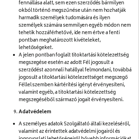
fennállása alatt, sem ezen szerződés bármilyen
okból történő megszűnése után nem hozhatják
harmadik személyek tudomására és ilyen
személyek számára semmilyen egyéb módon nem
tehetik hozzáférhetővé, ide nem értve a fenti
pontban meghatározott kivételeket,
lehetőségeket.
A jelen pontban foglalt titoktartási kötelezettség
megszegése esetén az adott Fél jogosult a
szerződést azonnali hatállyal felmondani, továbbá
jogosult a titoktartási kötelezettséget megszegő
Féllel szemben kártérítési igényt érvényesíteni,
valamint egyéb, a titoktartási kötelezettség
megszegéséből származó jogait érvényesíteni.
Adatvédelem
A személyes adatok Szolgáltató általi kezeléséről,
valamint az érintettek adatvédelmi jogairól és