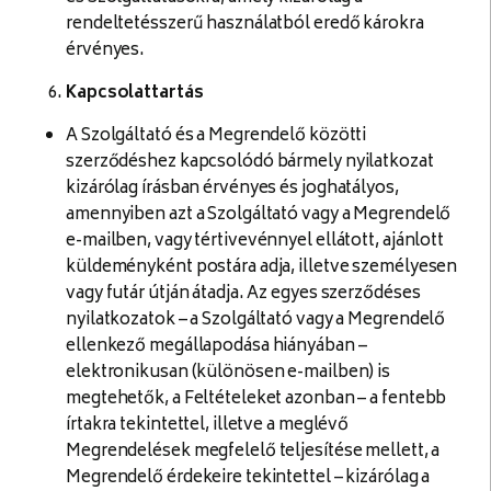
rendeltetésszerű használatból eredő károkra
érvényes.
Kapcsolattartás
A Szolgáltató és a Megrendelő közötti
szerződéshez kapcsolódó bármely nyilatkozat
kizárólag írásban érvényes és joghatályos,
amennyiben azt a Szolgáltató vagy a Megrendelő
e-mailben, vagy tértivevénnyel ellátott, ajánlott
küldeményként postára adja, illetve személyesen
vagy futár útján átadja. Az egyes szerződéses
nyilatkozatok – a Szolgáltató vagy a Megrendelő
ellenkező megállapodása hiányában –
elektronikusan (különösen e-mailben) is
megtehetők, a Feltételeket azonban – a fentebb
írtakra tekintettel, illetve a meglévő
Megrendelések megfelelő teljesítése mellett, a
Megrendelő érdekeire tekintettel – kizárólag a