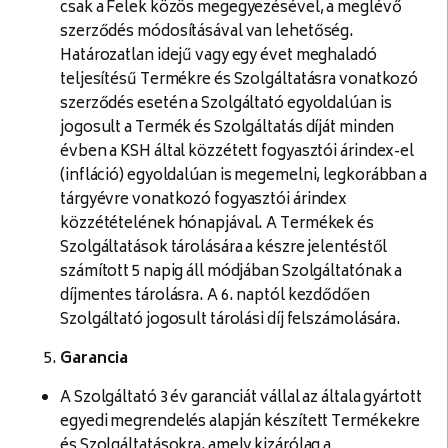
csak a Felek közös megegyezésével, a meglévő
szerződés módosításával van lehetőség.
Határozatlan idejű vagy egy évet meghaladó
teljesítésű Termékre és Szolgáltatásra vonatkozó
szerződés esetén a Szolgáltató egyoldalúan is
jogosult a Termék és Szolgáltatás díját minden
évben a KSH által közzétett fogyasztói árindex-el
(infláció) egyoldalúan is megemelni, legkorábban a
tárgyévre vonatkozó fogyasztói árindex
közzétételének hónapjával. A Termékek és
Szolgáltatások tárolására a készre jelentéstől
számított 5 napig áll módjában Szolgáltatónak a
díjmentes tárolásra. A 6. naptól kezdődően
Szolgáltató jogosult tárolási díj felszámolására.
Garancia
A Szolgáltató 3 év garanciát vállal az általa gyártott
egyedi megrendelés alapján készített Termékekre
és Szolgáltatásokra, amely kizárólag a