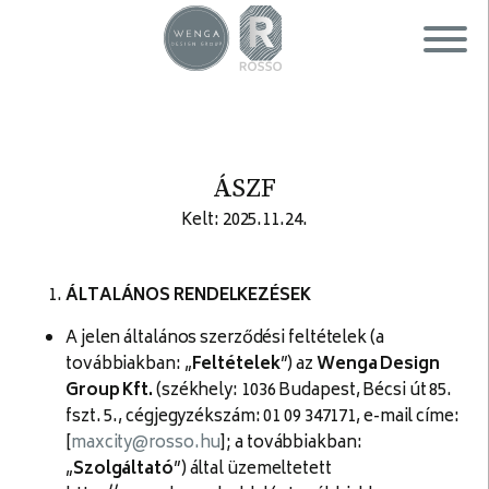
ÁSZF
Kelt: 2025.11.24.
ÁLTALÁNOS RENDELKEZÉSEK
A jelen általános szerződési feltételek (a
továbbiakban: „
Feltételek
”) az
Wenga Design
Group Kft.
(székhely: 1036 Budapest, Bécsi út 85.
fszt. 5., cégjegyzékszám: 01 09 347171, e-mail címe:
[
maxcity@rosso.hu
]; a továbbiakban:
„
Szolgáltató
”) által üzemeltetett