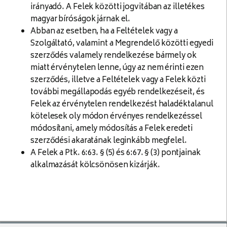
irányadó. A Felek közötti jogvitában az illetékes
magyar bíróságok járnak el.
Abban az esetben, ha a Feltételek vagy a
Szolgáltató, valamint a Megrendelő közötti egyedi
szerződés valamely rendelkezése bármely ok
miatt érvénytelen lenne, úgy az nem érinti ezen
szerződés, illetve a Feltételek vagy a Felek közti
további megállapodás egyéb rendelkezéseit, és
Felek az érvénytelen rendelkezést haladéktalanul
kötelesek oly módon érvényes rendelkezéssel
módosítani, amely módosítás a Felek eredeti
szerződési akaratának leginkább megfelel.
A Felek a Ptk. 6:63. § (5) és 6:67. § (3) pontjainak
alkalmazását kölcsönösen kizárják.