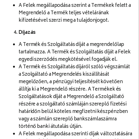
A Felek megállapodása szerint a Termékek felett a
Megrendelő a Termék teljes vételárának
kifizetésével szerzi meg a tulajdonjogot.
Díjazás
A Termék és Szolgáltatás díját a megrendelőlap
tartalmazza. A Termék és Szolgáltatás díját a Felek
egyedi szerződés megkötésével fogadják el.
A Termék és Szolgáltatás díjáról szóló végszámlát
a Szolgáltató a Megrendelés kiszállítását
megelőzően, a pénzügyi teljesítését követően
állítja ki a Megrendelő részére. A Termékek és
Szolgáltatások díját a Megrendelő a Szolgáltató
részére a szolgáltató számláján szereplő fizetési
határidőn belül köteles megfizetni készpénzben
vagy a számlán szereplő bankszámlaszámra
történő banki átutalás útján.
A Felek megállapodása szerinti díjak változtatására