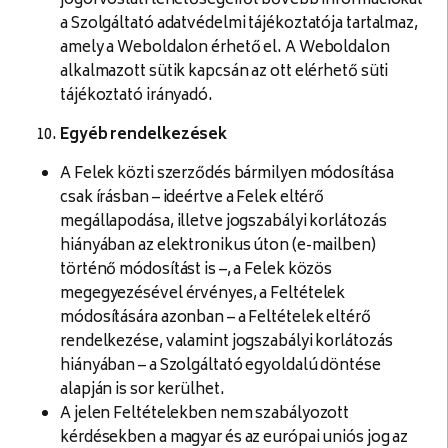
jogorvoslati lehetőségeiről bővebb információkat
a Szolgáltató adatvédelmi tájékoztatója tartalmaz,
amely a Weboldalon érhető el. A Weboldalon
alkalmazott sütik kapcsán az ott elérhető süti
tájékoztató irányadó.
Egyéb rendelkezések
A Felek közti szerződés bármilyen módosítása
csak írásban – ideértve a Felek eltérő
megállapodása, illetve jogszabályi korlátozás
hiányában az elektronikus úton (e-mailben)
történő módosítást is –, a Felek közös
megegyezésével érvényes, a Feltételek
módosítására azonban – a Feltételek eltérő
rendelkezése, valamint jogszabályi korlátozás
hiányában – a Szolgáltató egyoldalú döntése
alapján is sor kerülhet.
A jelen Feltételekben nem szabályozott
kérdésekben a magyar és az európai uniós jog az